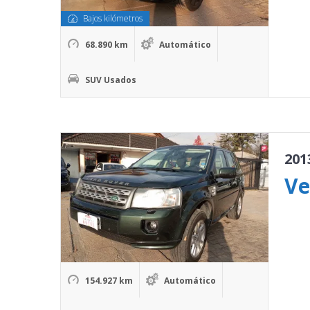
Bajos kilómetros
68.890 km
Automático
SUV Usados
201
Ve
154.927 km
Automático