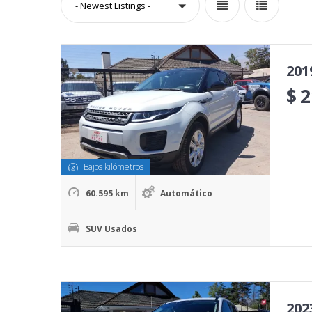
- Newest Listings -
201
$
2
Bajos kilómetros
60.595 km
Automático
SUV Usados
202