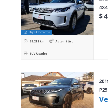
4X4
$
4
Bajos kilómetros
28.212 km
Automático
SUV Usados
201
P25
Ve