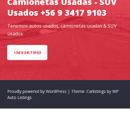
Camionetas Usadas - SUV
Usados +56 9 3417 9103
Tenemos autos usados, camionetas usadas & SUV
usados
+56 9 3417 9103
Proudly powered by WordPress
|
Theme: Carlistings by
WP
Auto Listings
.