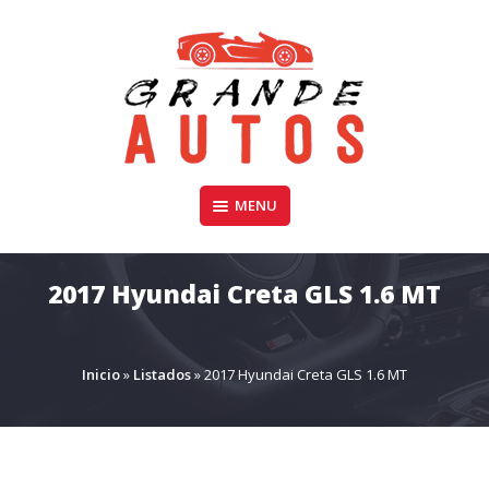
Skip
to
content
Compra y Venta de Autos Usados, Camionetas, y SUV
MENU
GRANDE AUTOS CHILE
2017 Hyundai Creta GLS 1.6 MT
Inicio
»
Listados
»
2017 Hyundai Creta GLS 1.6 MT