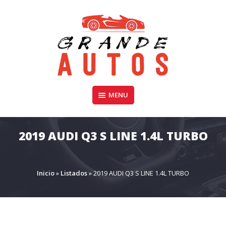
Skip
to
content
Compra y Venta de Autos Usados, Camionetas, y SUV
MENU
GRANDE AUTOS CHILE
2019 AUDI Q3 S LINE 1.4L TURBO
Inicio
»
Listados
»
2019 AUDI Q3 S LINE 1.4L TURBO