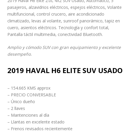
2019 Haval H6 Elite 2.0L 4X2 SUV Usado, Automático, 5
pasajeros, alzavidrios eléctricos, espejos eléctricos, Volante
multifuncional, control crucero, aire acondicionado
climatizado, levas al volante, sunroof panorámico, tapiz en
cuero, asientos eléctricos. Tecnología y confort total,
Pantalla táctil multimedia, conectividad Bluetooth.
Amplio y cómodo SUV con gran equipamiento y excelente
desempeño.
2019 HAVAL H6 ELITE SUV USADO
– 154.665 KMS approx
– PRECIO CONVERSABLE
– Único dueño
– 2 llaves
– Mantenciones al día
– Llantas en excelente estado
– Frenos revisados recientemente