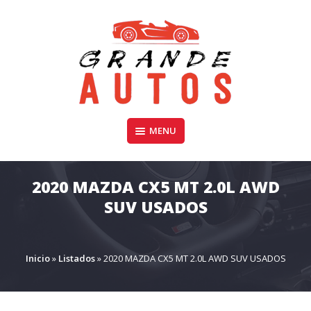
Skip
to
content
Compra y Venta de Autos Usados, Camionetas, y SUV
MENU
GRANDE AUTOS CHILE
2020 MAZDA CX5 MT 2.0L AWD
SUV USADOS
Inicio
»
Listados
»
2020 MAZDA CX5 MT 2.0L AWD SUV USADOS