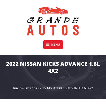
Skip
to
content
Compra y Venta de Autos Usados, Camionetas, y SUV
MENU
GRANDE AUTOS CHILE
2022 NISSAN KICKS ADVANCE 1.6L
4X2
Inicio
»
Listados
»
2022 NISSAN KICKS ADVANCE 1.6L 4X2