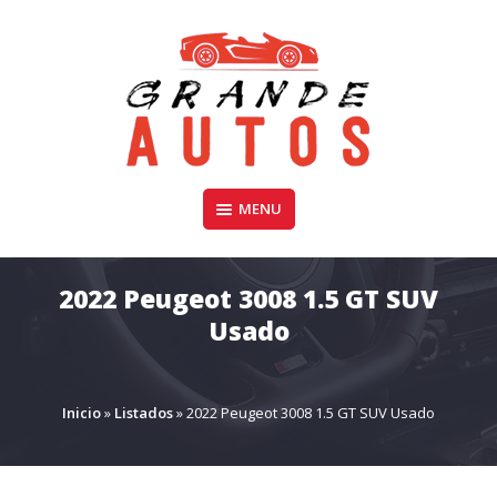
Skip
to
content
Compra y Venta de Autos Usados, Camionetas, y SUV
MENU
GRANDE AUTOS CHILE
2022 Peugeot 3008 1.5 GT SUV
Usado
Inicio
»
Listados
»
2022 Peugeot 3008 1.5 GT SUV Usado