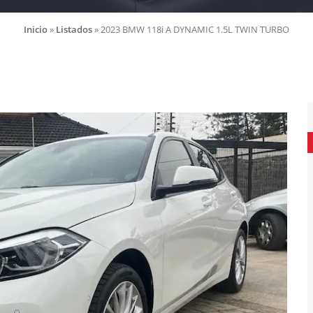
Inicio
»
Listados
»
2023 BMW 118i A DYNAMIC 1.5L TWIN TURBO