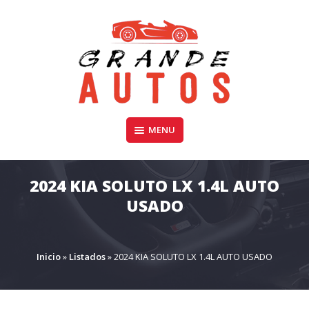
Skip
to
content
Compra y Venta de Autos Usados, Camionetas, y SUV
MENU
GRANDE AUTOS CHILE
2024 KIA SOLUTO LX 1.4L AUTO
USADO
Inicio
»
Listados
»
2024 KIA SOLUTO LX 1.4L AUTO USADO