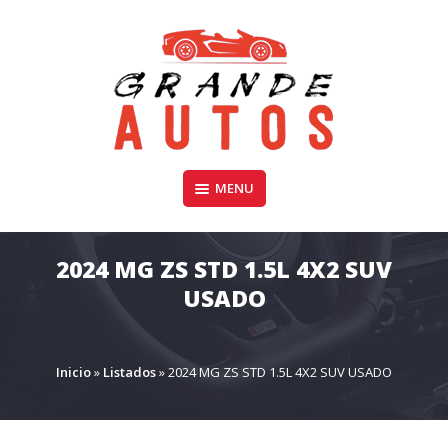
Skip
to
content
Compra y Venta de Autos Usados, Camionetas, y SUV
MENU
GRANDE AUTOS CHILE
2024 MG ZS STD 1.5L 4X2 SUV
USADO
Inicio
»
Listados
»
2024 MG ZS STD 1.5L 4X2 SUV USADO