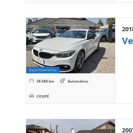
201
Ve
Bajos kilómetros
38.588 km
Automático
COUPÉ
200