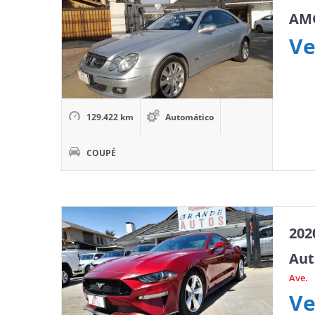
AM
Ve
129.422 km
Automático
COUPÉ
202
Aut
Ave.
Ve