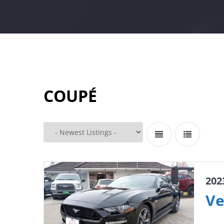
COUPÉ
202
Ve