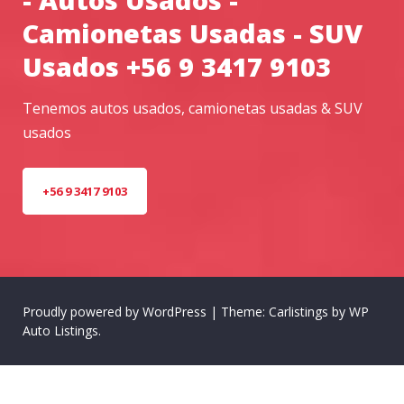
Camionetas Usadas - SUV
Usados +56 9 3417 9103
Tenemos autos usados, camionetas usadas & SUV
usados
+56 9 3417 9103
Proudly powered by WordPress
|
Theme: Carlistings by
WP
Auto Listings
.