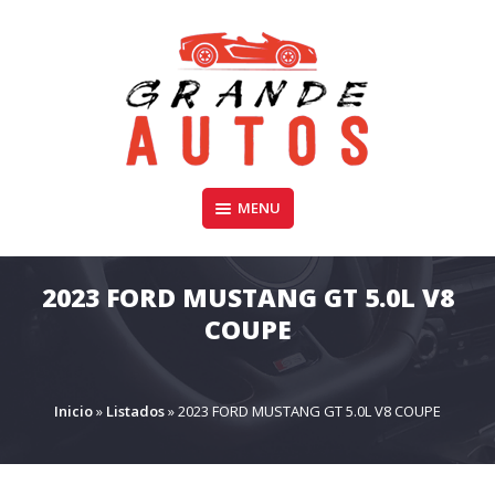
Skip
to
content
Compra y Venta de Autos Usados, Camionetas, y SUV
MENU
GRANDE AUTOS CHILE
2023 FORD MUSTANG GT 5.0L V8
COUPE
Inicio
»
Listados
»
2023 FORD MUSTANG GT 5.0L V8 COUPE