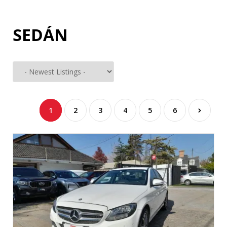
SEDÁN
1
2
3
4
5
6