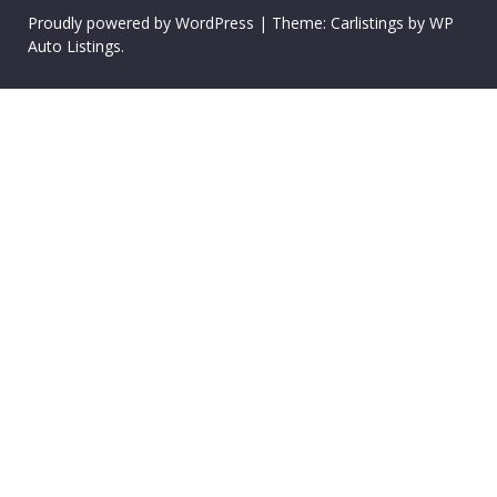
Proudly powered by WordPress
|
Theme: Carlistings by
WP
Auto Listings
.