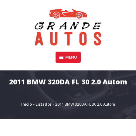
Skip
to
content
Compra y Venta de Autos Usados, Camionetas, y SUV
MENU
GRANDE AUTOS CHILE
2011 BMW 320DA FL 30 2.0 Autom
Inicio
»
Listados
»
2011 BMW 320DA FL 30 2.0 Autom