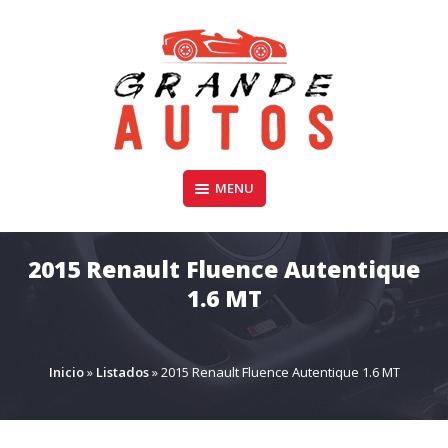
Skip
to
content
Compra y Venta de Autos Usados, Camionetas, y SUV
MENU
GRANDE AUTOS CHILE
2015 Renault Fluence Autentique
1.6 MT
Inicio
»
Listados
»
2015 Renault Fluence Autentique 1.6 MT